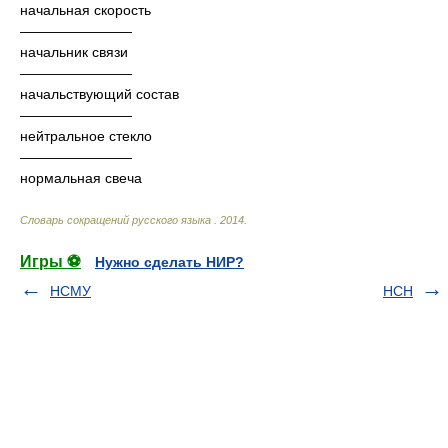
начальная скорость
————————
начальник связи
————————
начальствующий состав
————————
нейтральное стекло
————————
нормальная свеча
Словарь сокращений русского языка
.
2014
.
Игры ⚽
Нужно сделать НИР?
НСМУ
НСН